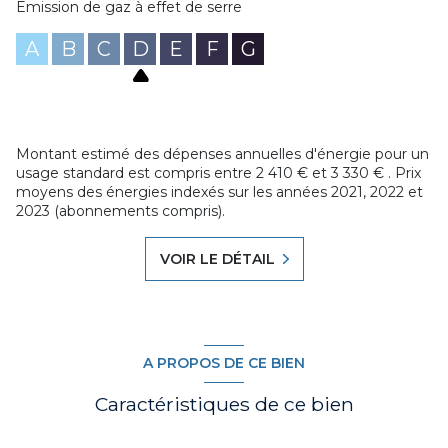
DPE Classe D (diagnostic réalisé le 12.11.2025), Montant
Emission de gaz à effet de serre
estimé des dépenses annuelles d'énergie de ce logement
pour un usage standard compris entre 2410 € et 3330 € .
A
B
C
D
E
F
G
Les informations sur les risques auxquels ce bien est
exposé sont disponibles sur le site Géorisques :
www.georisques.gouv.fr.
Mandant de vente N°06 663, ref agence VMA160005073
Contacter votre conseiller Jérémie STRINO au
Montant estimé des dépenses annuelles d'énergie pour un
06.74.79.82.46 ou jstrino@agenceduroannais.com
usage standard est compris entre 2 410 € et 3 330 € . Prix
Les honoraires sont à la charge des vendeurs
moyens des énergies indexés sur les années 2021, 2022 et
2023 (abonnements compris).
VOIR LE DÉTAIL
A PROPOS DE CE BIEN
Caractéristiques de ce bien