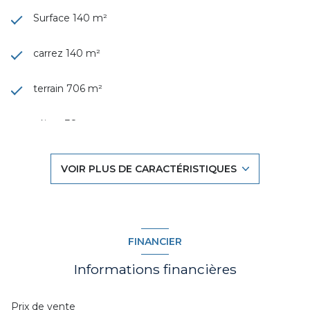
Surface 140 m²
carrez 140 m²
terrain 706 m²
séjour 38 m²
4 chambre(s)
VOIR PLUS DE CARACTÉRISTIQUES
1 salle(s) de bain
1 salle(s) d'eau
FINANCIER
construit en 1920
Informations financières
cuisine séparée (semi-équipée)
Prix de vente