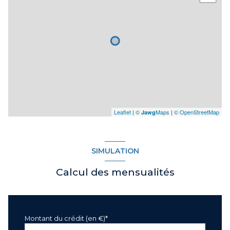
Leaflet
|
©
Maps
|
© OpenStreetMap
Jawg
SIMULATION
Calcul des mensualités
Montant du crédit (en €)*