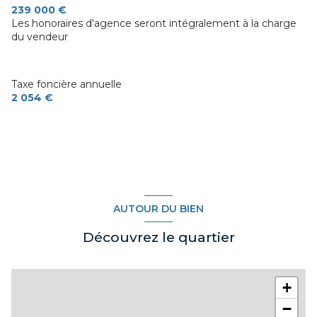
239 000 €
Les honoraires d'agence seront intégralement à la charge
Chauffage central : radiateur (gaz de ville)
du vendeur
Chauffage autre : poêle (bois)
Taxe foncière annuelle
2 054 €
1 parking(s)
2 niveau(x)
AUTOUR DU BIEN
Découvrez le quartier
+
−