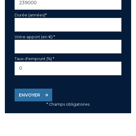
Durée (années)*
Votre apport (en €) *
Taux d'emprunt (%) *
ENVOYER
* Champs obligatoires