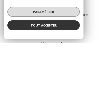
04 77 72 99 32
PARAMÉTRER
contact@agenceduroannais.com
TOUT ACCEPTER
NOS RÉSEAUX
Nous suivre
© 2026 | Tous droits réservés
Nos honoraires
Nos partenaires
Mentions légales
Admin
Politique RGPD
Cookies
Réalisé par :