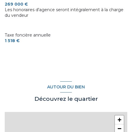
269 000 €
Les honoraires d'agence seront intégralement à la charge
1 garage(s)
du vendeur
1 parking(s)
Taxe foncière annuelle
1 518 €
exposition Est-Ouest
2 niveau(x)
terrasse
visiophone
AUTOUR DU BIEN
Découvrez le quartier
+
−