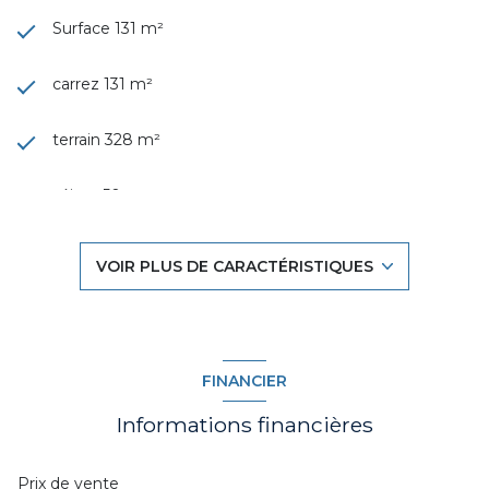
Surface 131 m²
carrez 131 m²
terrain 328 m²
séjour 50 m²
3 chambre(s)
VOIR PLUS DE CARACTÉRISTIQUES
1 salle(s) de bain
construit en 1950
FINANCIER
cuisine américaine (équipée)
Informations financières
Chauffage central : radiateur (gaz de ville)
Prix de vente