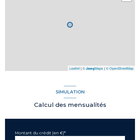
Leaflet
|
©
Maps
|
© OpenStreetMap
Jawg
SIMULATION
Calcul des mensualités
Montant du crédit (en €)*