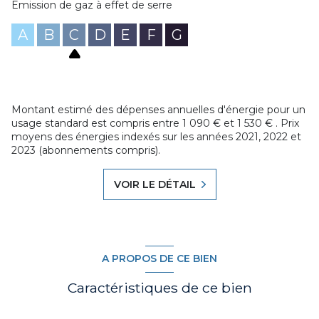
www.georisques.gouv.fr Mandat de vente N°06640, ref
Emission de gaz à effet de serre
agence : VVI160005019 Contacter votre conseiller Jérémie
STRINO au 06.74.79.82.46 ou
A
B
C
D
E
F
G
jstrino@agenceduroannais.com Les honoraires sont à la
charge des vendeurs
Montant estimé des dépenses annuelles d'énergie pour un
usage standard est compris entre 1 090 € et 1 530 € . Prix
moyens des énergies indexés sur les années 2021, 2022 et
2023 (abonnements compris).
VOIR LE DÉTAIL
A PROPOS DE CE BIEN
Caractéristiques de ce bien