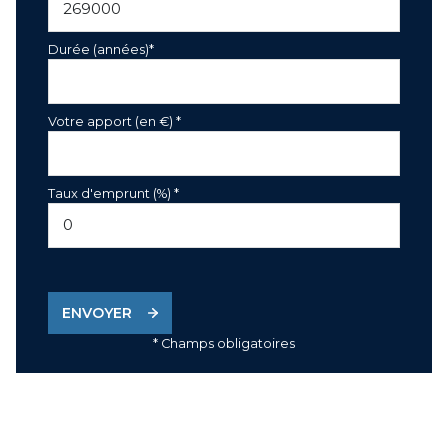
Durée (années)*
Votre apport (en €) *
Taux d'emprunt (%) *
ENVOYER
* Champs obligatoires