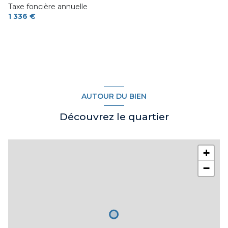
exposition Sud-Ouest
Taxe foncière annuelle
1 336 €
1 niveau(x)
terrasse
visiophone
AUTOUR DU BIEN
Découvrez le quartier
+
−