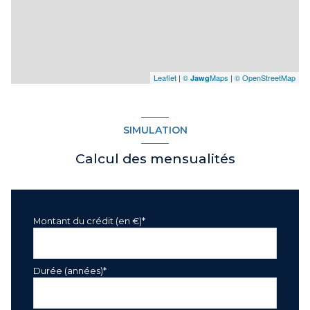
Leaflet
|
©
Maps
|
© OpenStreetMap
Jawg
SIMULATION
Calcul des mensualités
Montant du crédit (en €)*
Durée (années)*