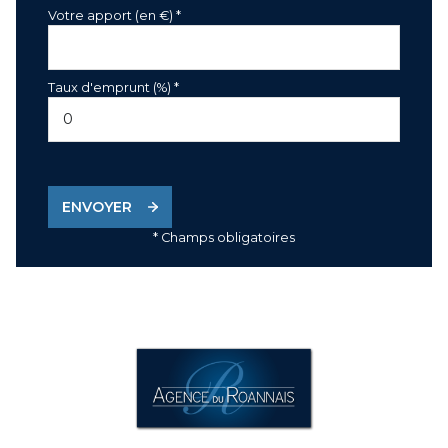
Votre apport (en €) *
Taux d'emprunt (%) *
ENVOYER
* Champs obligatoires