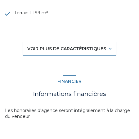
terrain 1 199 m²
4 chambre(s)
1 salle(s) de bain
VOIR PLUS DE CARACTÉRISTIQUES
construit en 2011
cuisine américaine (équipée)
FINANCIER
Chauffage individuel : au sol (pompe à chaleur)
Informations financières
Chauffage autre : poêle (bois)
Les honoraires d'agence seront intégralement à la charge
du vendeur
1 garage(s)