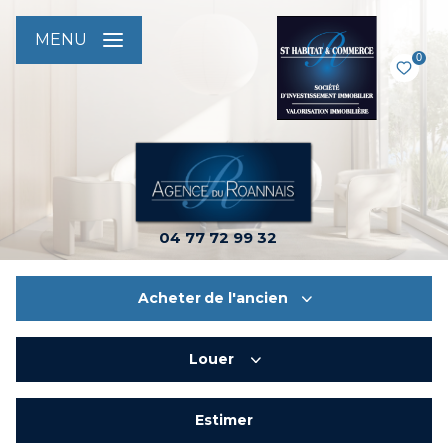
MENU
0
04 77 72 99 32
Acheter
de l'ancien
Louer
De l'ancien
De l'immo pro
Estimer
à l'année