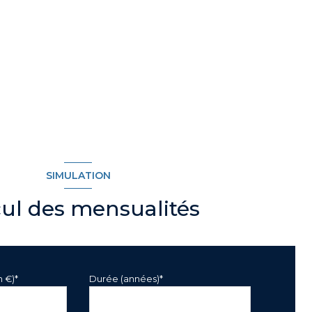
SIMULATION
cul des mensualités
n €)*
Durée (années)*