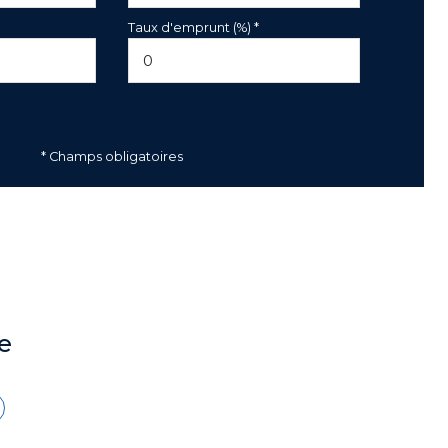
Taux d'emprunt (%) *
* Champs obligatoires
e