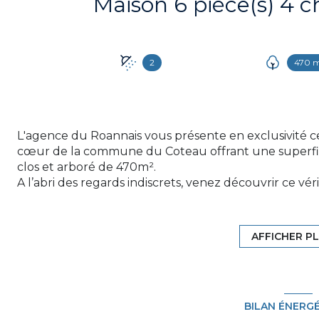
2
470 
L'agence du Roannais vous présente en exclusivité ce
cœur de la commune du Coteau offrant une superfici
clos et arboré de 470m².
A l’abri des regards indiscrets, venez découvrir ce vé
la vente!
Dès l'entrée nous sommes séduits par son architectu
jardin ainsi que ses prestations haut de gamme allia
AFFICHER P
épurés, fonctionnels et contemporains.
Une grande pièce à vivre composé d'un espace salle 
d'un espace salon cosy légèrement retiré afin de bén
ou visionner un film.
BILAN ÉNERG
Sur le même niveau une suite parentale somptueuse 