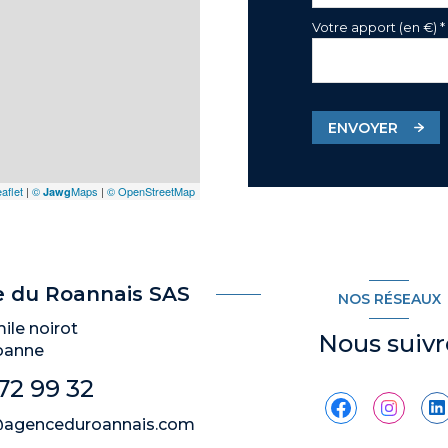
Votre apport (en €) *
ENVOYER
aflet
|
©
Maps
|
© OpenStreetMap
Jawg
 du Roannais SAS
NOS RÉSEAUX
ile noirot
Nous suivr
oanne
72 99 32
@agenceduroannais.com