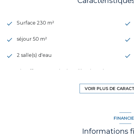
Caractéristique
Surface 230 m²
séjour 50 m²
2 salle(s) d'eau
Chauffage central : chaudière (gaz de
ville)
VOIR PLUS DE CARAC
exposition Sud-Ouest
2 niveau(x)
FINANCI
arboré
Informations f