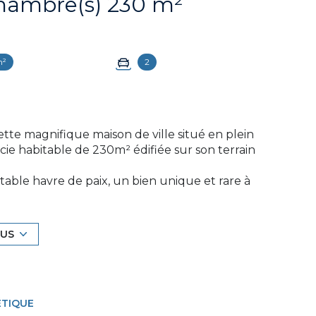
Maison 6 pièce(s) 4 chambre(s) 230 m²
m²
2
tte magnifique maison de ville situé en plein
e habitable de 230m² édifiée sur son terrain
ritable havre de paix, un bien unique et rare à
re, ses grandes ouvertures donnant sur le
nt des matériaux nobles rendant les espaces
LUS
à manger ouverte sur la cuisine équipée, et
éficier pleinement de ce lieu calme pour lire
ÉTIQUE
offrant un dressing, une salle d'eau avec