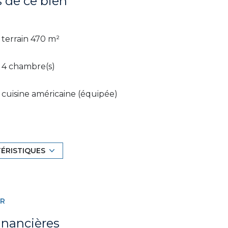
s de ce bien
terrain 470 m²
4 chambre(s)
cuisine américaine (équipée)
2 parking(s)
TÉRISTIQUES
1 côté(s) mitoyen(s)
terrasse
ER
inancières