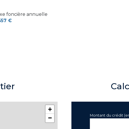
xe foncière annuelle
557 €
tier
Cal
+
Montant du crédit (e
−