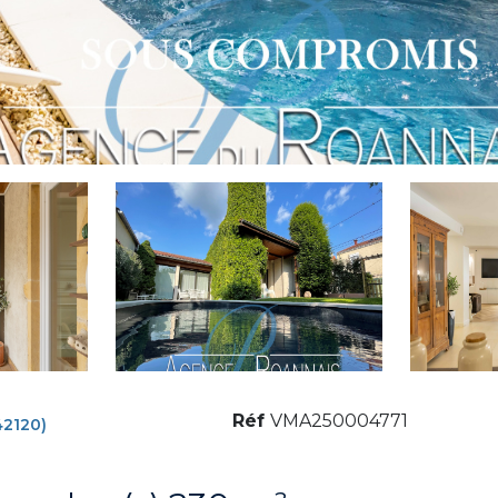
Réf
VMA250004771
42120)