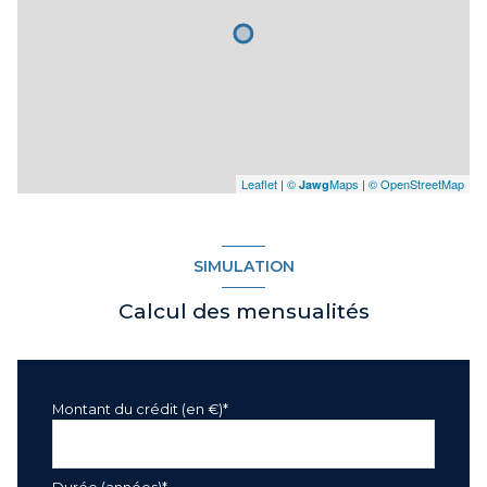
Leaflet
|
©
Maps
|
© OpenStreetMap
Jawg
SIMULATION
Calcul des mensualités
Montant du crédit (en €)*