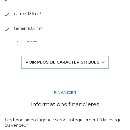
carrez 136 m²
terrain 635 m²
séjour 36,55 m²
3 chambre(s)
VOIR PLUS DE CARACTÉRISTIQUES
1 salle(s) de bain
1 salle(s) d'eau
FINANCIER
construit en 1994
Informations financières
cuisine séparée (semi-équipée)
Les honoraires d'agence seront intégralement à la charge
du vendeur