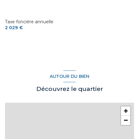
1 garage(s)
1 côté(s) mitoyen(s)
Taxe foncière annuelle
2 029 €
2 niveau(x)
terrasse
visiophone
AUTOUR DU BIEN
Découvrez le quartier
+
−