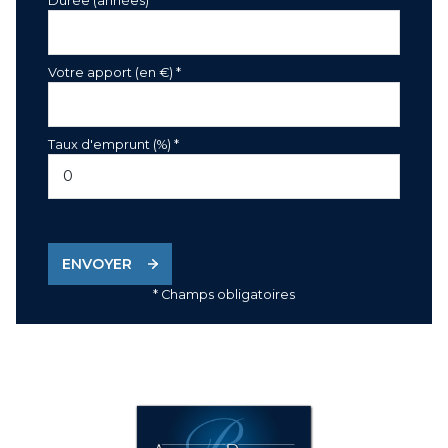
Durée (années)*
Votre apport (en €) *
Taux d'emprunt (%) *
ENVOYER
* Champs obligatoires