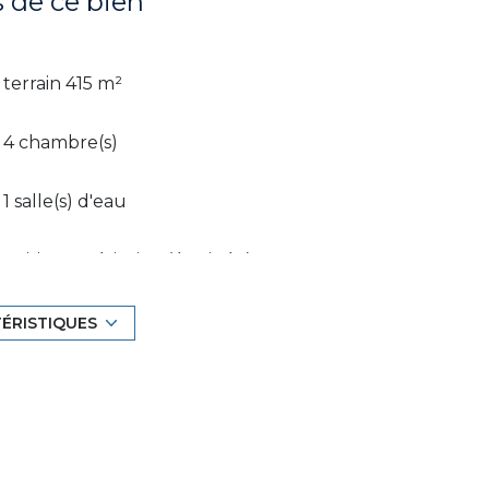
s de ce bien
terrain 415 m²
4 chambre(s)
1 salle(s) d'eau
cuisine américaine (équipée)
TÉRISTIQUES
1 garage(s)
exposition Sud-Est
terrasse