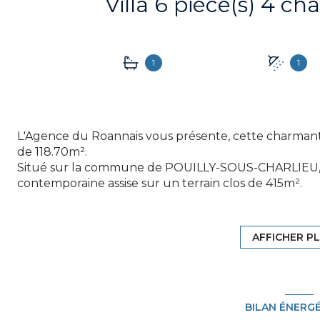
1
1
L'Agence du Roannais vous présente, cette charmant
de 118.70m².
Situé sur la commune de POUILLY-SOUS-CHARLIEU, v
contemporaine assise sur un terrain clos de 415m².
Dès l'entrée nous sommes séduits par le choix des 
construction et des aménagements sur-mesure.
L'habitation offre une entrée entièrement aménagé do
AFFICHER P
entièrement équipée, une suite parentale avec sall
indépendant.
L'étage se compose de trois chambres dont une donn
salle de bains avec baignoire et douche, un WC in
BILAN ÉNERG
également sur la terrasse.