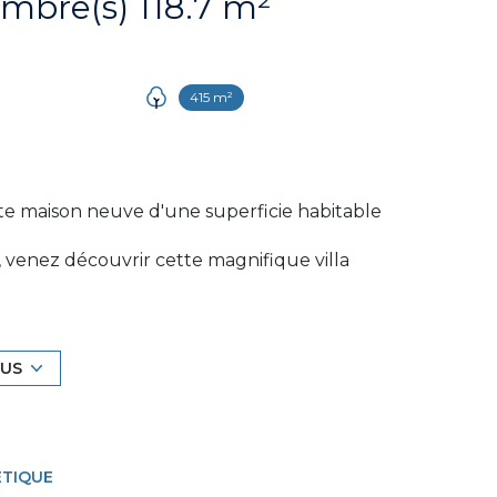
Villa 6 pièce(s) 4 chambre(s) 118.7 m²
415 m²
e maison neuve d'une superficie habitable
enez découvrir cette magnifique villa
matériaux haut de gamme, techniques de
nnant sur la pièce à vivre avec cuisine
LUS
e d'eau offrant une double douche, et un WC
ant sur une grande terrasse en rooftop, une
dépendant et une buanderie donnant
ÉTIQUE