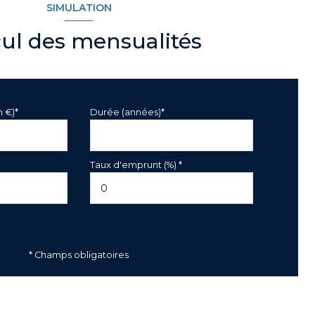
SIMULATION
cul des mensualités
n €)*
Durée (années)*
Taux d'emprunt (%) *
* Champs obligatoires