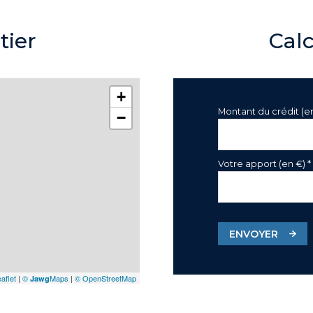
tier
Cal
+
Montant du crédit (e
−
Votre apport (en €) *
ENVOYER
aflet
|
©
Maps
|
© OpenStreetMap
Jawg