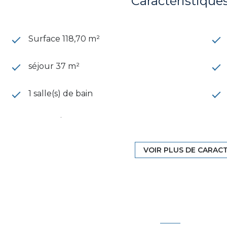
Caractéristique
Surface 118,70 m²
séjour 37 m²
1 salle(s) de bain
construit en 2022
Chauffage central : au sol (pompe à
VOIR PLUS DE CARAC
chaleur)
1 parking(s)
2 niveau(x)