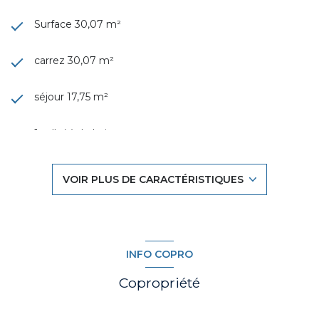
Surface 30,07 m²
carrez 30,07 m²
séjour 17,75 m²
1 salle(s) de bain
construit en 1972
VOIR PLUS DE CARACTÉRISTIQUES
cuisine séparée
Chauffage individuel : panneaux rayonnant
INFO COPRO
(electrique)
Copropriété
1 parking(s)