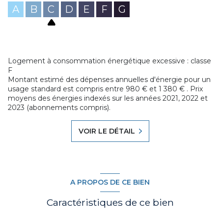
lots principaux 42 / charges annuelles payées par le
A
B
C
D
E
F
G
vendeur 1105 € / pas de procédure en cours
Logement à consommation énergétique excessive : classe
F
Montant estimé des dépenses annuelles d'énergie pour un
usage standard est compris entre 980 € et 1 380 € . Prix
moyens des énergies indexés sur les années 2021, 2022 et
2023 (abonnements compris).
VOIR LE DÉTAIL
A PROPOS DE CE BIEN
Caractéristiques de ce bien