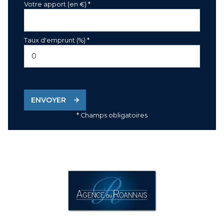
Votre apport (en €) *
Taux d'emprunt (%) *
ENVOYER
* Champs obligatoires