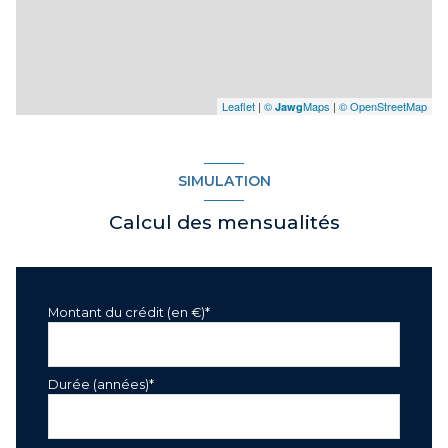
Leaflet
|
©
Maps
|
© OpenStreetMap
Jawg
SIMULATION
Calcul des mensualités
Montant du crédit (en €)*
Durée (années)*