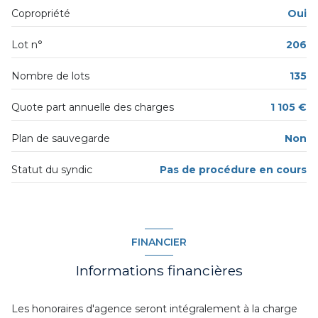
exposition Sud
Copropriété
Oui
Lot n°
206
1 niveau(x)
Nombre de lots
135
1er étage
Quote part annuelle des charges
1 105 €
4 étage(s)
Plan de sauvegarde
Non
ascenseur
Statut du syndic
Pas de procédure en cours
cave
interphone
FINANCIER
Informations financières
Les honoraires d'agence seront intégralement à la charge