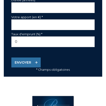
Durée (années)*
Votre apport (en €) *
Taux d'emprunt (%) *
ENVOYER
* Champs obligatoires