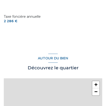
1 garage(s)
2 niveau(x)
Taxe foncière annuelle
2 286 €
cave
terrasse
arboré
AUTOUR DU BIEN
visiophone
Découvrez le quartier
+
−