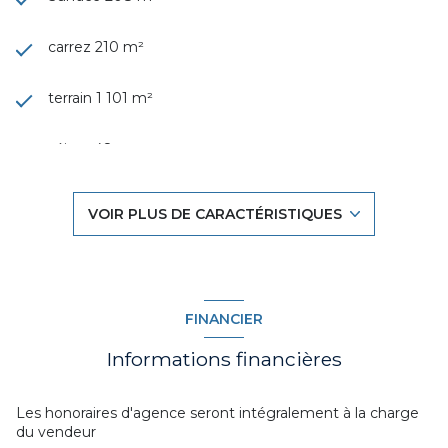
carrez 210 m²
terrain 1 101 m²
séjour 48 m²
4 chambre(s)
VOIR PLUS DE CARACTÉRISTIQUES
2 salle(s) d'eau
construit en 2019
FINANCIER
cuisine américaine (équipée)
Informations financières
Chauffage central : au sol (pompe à chaleur)
Les honoraires d'agence seront intégralement à la charge
du vendeur