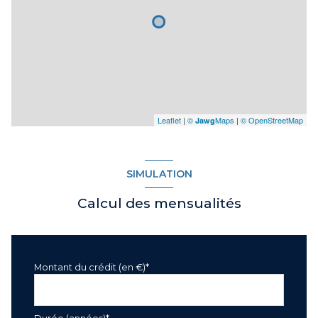
Leaflet
|
©
Maps
|
© OpenStreetMap
Jawg
SIMULATION
Calcul des mensualités
Montant du crédit (en €)*