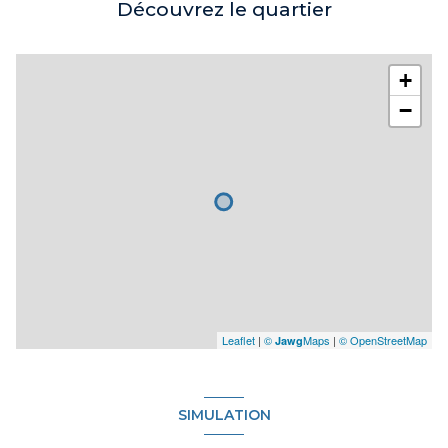
Découvrez le quartier
+
−
Leaflet
|
©
Maps
|
© OpenStreetMap
Jawg
SIMULATION