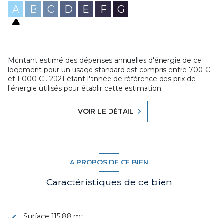
(www.georisques.gouv.fr)
A
B
C
D
E
F
G
Mandat de vente exclusif N°06550, ref agence :
VAP160004688
Contacter votre conseiller Jérémie STRINO au
06.74.79.82.46 ou jstrino@agenceduroannais.com
Les honoraires sont à la charge du vendeur
Montant estimé des dépenses annuelles d'énergie de ce
Ce bien est soumis au statut de la copropriété : nombre de
logement pour un usage standard est compris entre 700 €
lots : 17 dont 7 principaux / copropriété en cours de création
et 1 000 € . 2021 étant l'année de référence des prix de
l'énergie utilisés pour établir cette estimation.
VOIR LE DÉTAIL
A PROPOS DE CE BIEN
Caractéristiques de ce bien
Surface 115,88 m²