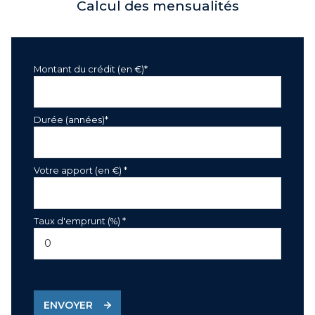
Calcul des mensualités
Montant du crédit (en €)*
Durée (années)*
Votre apport (en €) *
Taux d'emprunt (%) *
ENVOYER