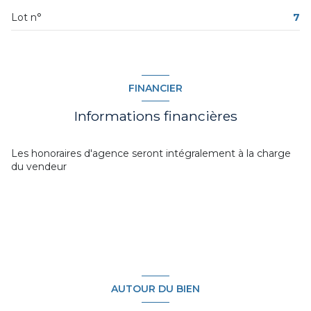
1er étage
Lot n°
7
1 étage(s)
terrasse
FINANCIER
visiophone
Informations financières
Les honoraires d'agence seront intégralement à la charge
du vendeur
AUTOUR DU BIEN