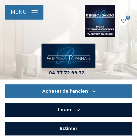
MENU
0
04 77 72 99 32
Acheter
de l'ancien
Louer
De l'ancien
De l'immo pro
Estimer
à l'année